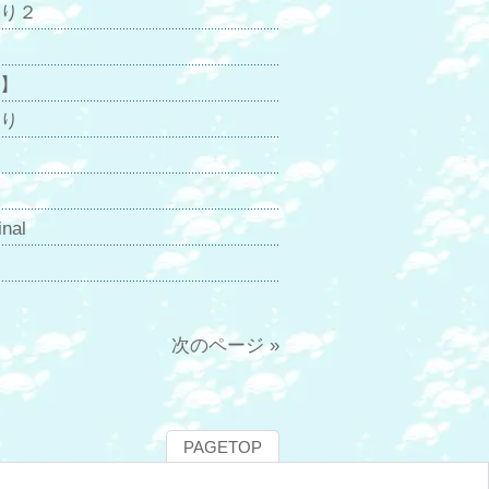
守り２
６】
守り
al
次のページ »
PAGETOP